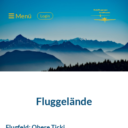
Menü
Login
Fluggelände
Flugfeld: Obere Ticki